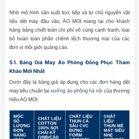
Nhờ mô hình sản xuất trực tiếp và tự chủ nguyên vật
liệu dệt may đầu vào, AO MOI mang lại cho khách
hàng bảng chiết toán chi phí vô cùng cạnh tranh, loại
bỏ hoàn toàn phần chênh lệch thương mại của các
đơn vị môi giới quảng cáo.
5.1. Bảng Giá May Áo Phông Đồng Phục Tham
Khảo Mới Nhất
Dưới đây là bảng giá áp dụng cho các đơn hàng dệt
may tiêu chuẩn tại
xưởng áo phông hà nội
của thương
hiệu AO MOI:
MỐC
CHẤT LIỆU
CHẤT
CHẤT LIỆU
SỐ
THUN CÁ
LIỆU
COTTON
LƯỢNG
SẤU CVC
THUN MÈ
100% SỢI
ĐƠN
ĐỨNG
MÁT SIÊU
CHẢI KỸ
HÀNG
FORM
NHẸ
(VNĐ/CÁI)