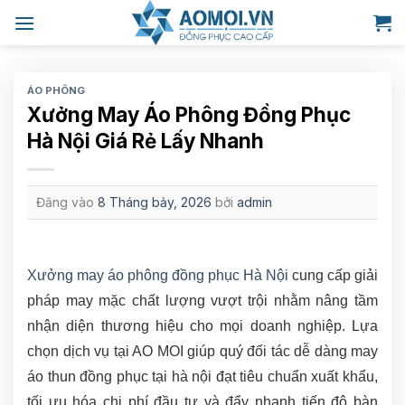
Bỏ
qua
nội
dung
ÁO PHÔNG
Xưởng May Áo Phông Đồng Phục
Hà Nội Giá Rẻ Lấy Nhanh
Đăng vào
8 Tháng bảy, 2026
bởi
admin
Xưởng may áo phông đồng phục Hà Nội
cung cấp giải
pháp may mặc chất lượng vượt trội nhằm nâng tầm
nhận diện thương hiệu cho mọi doanh nghiệp. Lựa
chọn dịch vụ tại AO MOI giúp quý đối tác dễ dàng may
áo thun đồng phục tại hà nội đạt tiêu chuẩn xuất khẩu,
tối ưu hóa chi phí đầu tư và đẩy nhanh tiến độ bàn