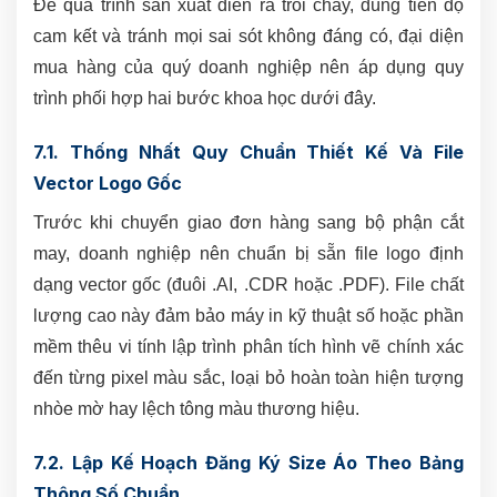
Để quá trình sản xuất diễn ra trôi chảy, đúng tiến độ
cam kết và tránh mọi sai sót không đáng có, đại diện
mua hàng của quý doanh nghiệp nên áp dụng quy
trình phối hợp hai bước khoa học dưới đây.
7.1. Thống Nhất Quy Chuẩn Thiết Kế Và File
Vector Logo Gốc
Trước khi chuyển giao đơn hàng sang bộ phận cắt
may, doanh nghiệp nên chuẩn bị sẵn file logo định
dạng vector gốc (đuôi .AI, .CDR hoặc .PDF). File chất
lượng cao này đảm bảo máy in kỹ thuật số hoặc phần
mềm thêu vi tính lập trình phân tích hình vẽ chính xác
đến từng pixel màu sắc, loại bỏ hoàn toàn hiện tượng
nhòe mờ hay lệch tông màu thương hiệu.
7.2. Lập Kế Hoạch Đăng Ký Size Áo Theo Bảng
Thông Số Chuẩn