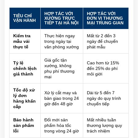
HỢP TÁC VỚI
HỢP TÁC VỚI
TIÊU CHÍ
XƯỞNG TRỰC
ĐƠN VỊ THƯƠNG
VẬN HÀNH
TIẾP TẠI HÀ NỘI
MẠI TRUNG GIAN
Kiểm tra
Thực hiện ngay
Mất từ 2 đến 3
mẫu vải
trong ngày tại
ngày để chuyển
thực tế
văn phòng xưởng
phát mẫu
Giá gốc tận
Tỷ lệ
Cao hơn từ 15%
xưởng, không
chênh lệch
đến 25% do phí
phụ phí thương
giá thành
môi giới
mại
Tốc độ xử
Xử lý cắt may và
Dài từ 5 đến 7
lý đơn
bàn giao trong 24
ngày do quy trình
hàng khẩn
giờ đến 48 giờ
chuyển tiếp
cấp
Bảo hành
Đổi mới sản
Mất nhiều tuần
sản phẩm
phẩm hỏa tốc
thương lượng quy
lỗi
trong vòng 24 giờ
trách nhiệm