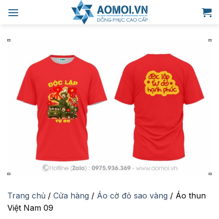
Bỏ
qua
nội
dung
Trang chủ
/
Cửa hàng
/
Áo cờ đỏ sao vàng
/
Áo thun
Việt Nam 09