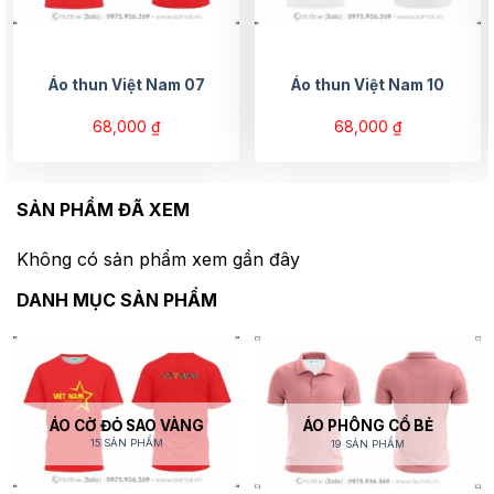
Áo thun Việt Nam 07
Áo thun Việt Nam 10
68,000
₫
68,000
₫
SẢN PHẨM ĐÃ XEM
Không có sản phẩm xem gần đây
DANH MỤC SẢN PHẨM
ÁO CỜ ĐỎ SAO VÀNG
ÁO PHÔNG CỔ BẺ
15 SẢN PHẨM
19 SẢN PHẨM