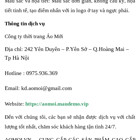
Màu sắc và họa tiết: Màu sắc đơn giản, không cầu kỳ, họa 
tiết tinh tế, tạo điểm nhấn với in logo ở tay và ngực phải.
Thông tin dịch vụ
Công ty thời trang Áo Mới
Địa chỉ: 242 Yên Duyên – P.Yên Sở – Q.Hoàng Mai –
Tp Hà Nội
Hotline : 0975.936.369
Email: kd.aomoi@gmail.com
Website: 
https://aomoi.maudemo.vip
Đến với chúng tôi, các bạn sẽ nhận được dịch vụ với chất 
lượng tốt nhất, chăm sóc khách hàng tận tình 24/7.
AOMOI.VN – CUNG CẤP CÁC SẢN PHẨM CAO CẤP 