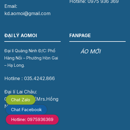
Hotline: 0975 936 369
Email:
kd.aomoi@gmail.com
ĐẠI LÝ AOMOI
FANPAGE
ÁO MỚI
Đại lí Quảng Ninh Đ/C: Phố
Hàng Nồi – Phường Hòn Gai
– Hạ Long.
Hotline : 035.4242.866
Đại lí Lai Châu:
0976.118.683 (Mrs.Hồng
Chat Zalo
Nhung)
Chat Facebook
Hotline: 0975936369