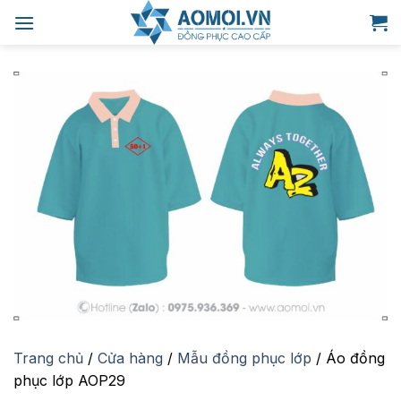
Bỏ
qua
nội
dung
Trang chủ
/
Cửa hàng
/
Mẫu đồng phục lớp
/
Áo đồng
phục lớp AOP29