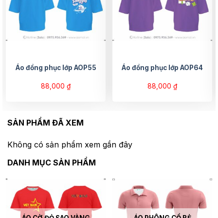
Áo đồng phục lớp AOP55
Áo đồng phục lớp AOP64
88,000
₫
88,000
₫
SẢN PHẨM ĐÃ XEM
Không có sản phẩm xem gần đây
DANH MỤC SẢN PHẨM
ÁO CỜ ĐỎ SAO VÀNG