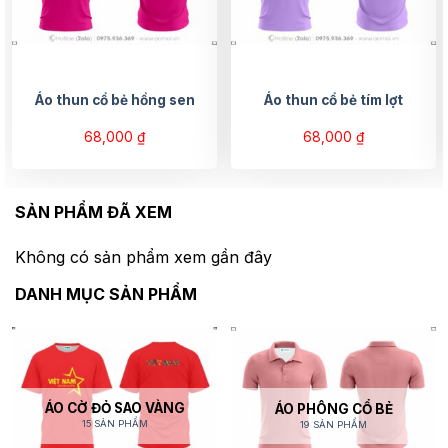
Áo thun cổ bẻ hồng sen
Áo thun cổ bẻ tím lợt
68,000
₫
68,000
₫
SẢN PHẨM ĐÃ XEM
Không có sản phẩm xem gần đây
DANH MỤC SẢN PHẨM
ÁO CỜ ĐỎ SAO VÀNG
ÁO PHÔNG CỔ BẺ
15 SẢN PHẨM
19 SẢN PHẨM