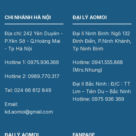
CHI NHÁNH HÀ NỘI
ĐẠI LÝ AOMOI
Địa chỉ: 242 Yên Duyên -
Đại lí Ninh Bình: Ngõ 132
P.Yên Sở - Q.Hoàng Mai
Đinh Điền, P.Ninh Khánh,
- Tp Hà Nội
Tp Ninh Bình
Hotline 1: 0975.936.369
Hotline: 0941.555.868
(Mrs.Nhung)
Hotline 2: 0989.770.317
Đại lí Bắc Ninh : Đ/C : TT
Tel: 024 66 812 849
Lim – Tiên Du – Bắc Ninh
Hotline: 0975 936 369
Email:
kd.aomoi@gmail.com
ĐẠI LÝ AOMOI
FANPAGE