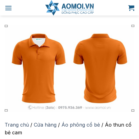
Bỏ
qua
nội
dung
Trang chủ
/
Cửa hàng
/
Áo phông cổ bẻ
/
Áo thun cổ
bẻ cam