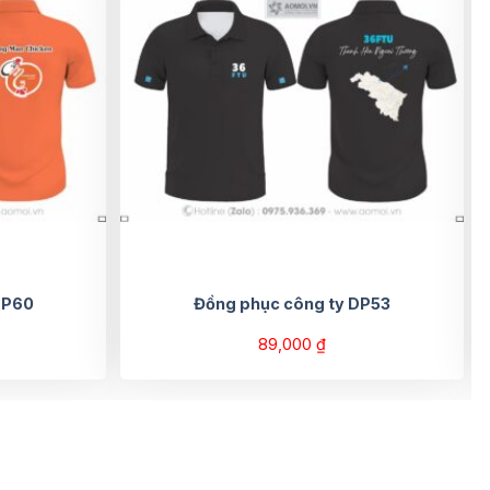
DP60
Đồng phục công ty DP53
89,000
₫