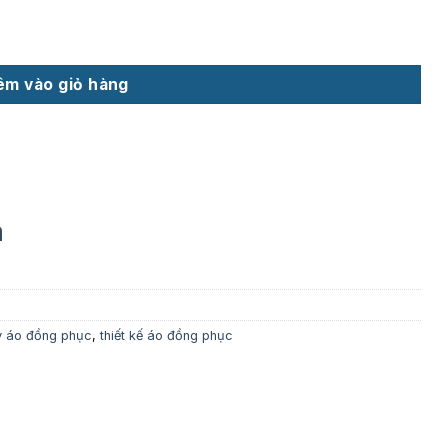
êm vào giỏ hàng
m
 áo đồng phục
,
thiết kế áo đồng phục