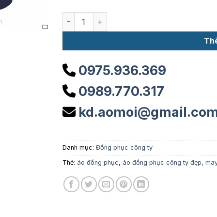
Đồng phục công ty DP02 số lượng
Th
0975.936.369
0989.770.317
kd.aomoi@gmail.co
Danh mục:
Đồng phục công ty
Thẻ:
áo đồng phục
,
áo đồng phục công ty đẹp
,
may