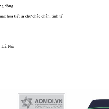
ăng động.
ặc họa tiết in chữ chắc chắn, tinh tế.
p Hà Nội