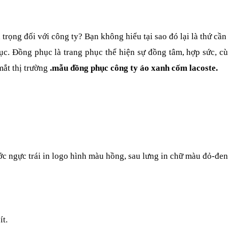
n trọng đối với công ty? Bạn không hiểu tại sao đó lại là thứ cầ
c. Đồng phục là trang phục thể hiện sự đồng tâm, hợp sức, cù
ắt thị trường 
.mẫu đồng phục công ty áo xanh cốm lacoste
.
ước ngực trái in logo hình màu hồng, sau lưng in chữ màu đỏ-đe
ít.