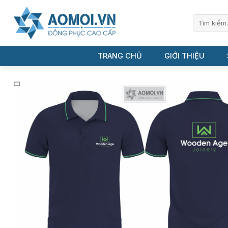
Bỏ
qua
Tìm
kiếm:
nội
dung
TRANG CHỦ
GIỚI THIỆU