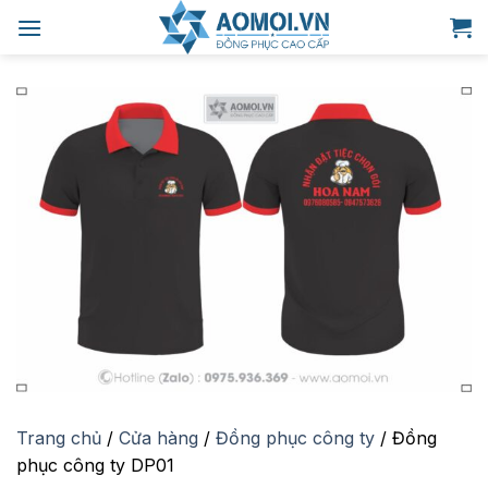
Bỏ
qua
nội
dung
Trang chủ
/
Cửa hàng
/
Đồng phục công ty
/
Đồng
phục công ty DP01