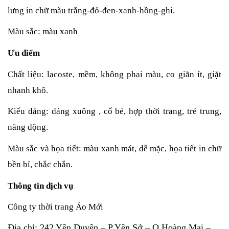
lưng in chữ màu trắng-đỏ-đen-xanh-hồng-ghi.
Màu sắc: màu xanh 
Ưu điểm
Chất liệu: lacoste, mềm, không phai màu, co giãn ít, giặt 
nhanh khô.
Kiểu dáng: dáng xuông , cổ bẻ, hợp thời trang, trẻ trung, 
năng động.
Màu sắc và họa tiết: màu xanh mát, dễ mặc, họa tiết in chữ 
bền bỉ, chắc chắn.
Thông tin dịch vụ
Công ty thời trang Áo Mới
Địa chỉ: 242 Yên Duyên – P.Yên Sở – Q.Hoàng Mai –