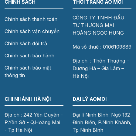
CHÍNH SÁCH
THỜI TRANG ÁO MỚI
CÔNG TY TNHH ĐẦU
Chính sách thanh toán
TƯ THƯƠNG MẠI
Chính sách vận chuyển
HOÀNG NGỌC HƯNG
Chính sách đổi trả
Mã số thuế : 0106109889
Chính sách bảo hành
Địa chỉ : Thôn Thượng –
Chính sách bảo mật
Dương Hà – Gia Lâm –
thông tin
Hà Nội
CHI NHÁNH HÀ NỘI
ĐẠI LÝ AOMOI
Địa chỉ: 242 Yên Duyên -
Đại lí Ninh Bình: Ngõ 132
P.Yên Sở - Q.Hoàng Mai
Đinh Điền, P.Ninh Khánh,
- Tp Hà Nội
Tp Ninh Bình