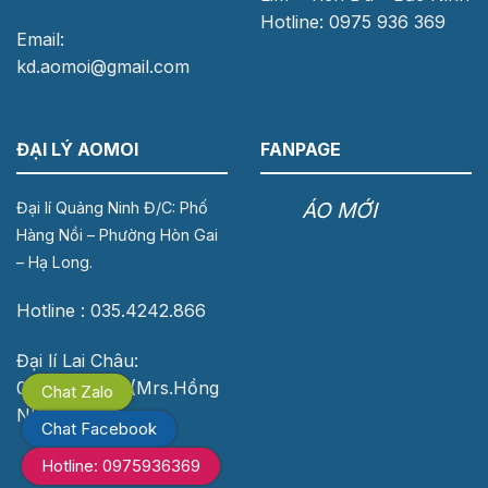
Hotline: 0975 936 369
Email:
kd.aomoi@gmail.com
ĐẠI LÝ AOMOI
FANPAGE
ÁO MỚI
Đại lí Quảng Ninh Đ/C: Phố
Hàng Nồi – Phường Hòn Gai
– Hạ Long.
Hotline : 035.4242.866
Đại lí Lai Châu:
0976.118.683 (Mrs.Hồng
Chat Zalo
Nhung)
Chat Facebook
Hotline: 0975936369