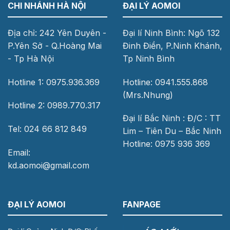
CHI NHÁNH HÀ NỘI
ĐẠI LÝ AOMOI
Địa chỉ: 242 Yên Duyên -
Đại lí Ninh Bình: Ngõ 132
P.Yên Sở - Q.Hoàng Mai
Đinh Điền, P.Ninh Khánh,
- Tp Hà Nội
Tp Ninh Bình
Hotline 1: 0975.936.369
Hotline: 0941.555.868
(Mrs.Nhung)
Hotline 2: 0989.770.317
Đại lí Bắc Ninh : Đ/C : TT
Tel: 024 66 812 849
Lim – Tiên Du – Bắc Ninh
Hotline: 0975 936 369
Email:
kd.aomoi@gmail.com
ĐẠI LÝ AOMOI
FANPAGE