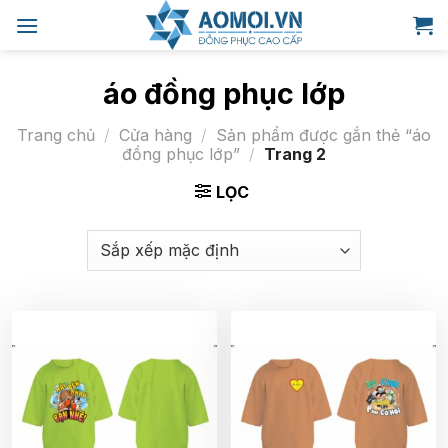
Bỏ
qua
nội
dung
áo đồng phục lớp
Trang chủ
/
Cửa hàng
/
Sản phẩm được gắn thẻ “áo
đồng phục lớp”
/
Trang 2
LỌC