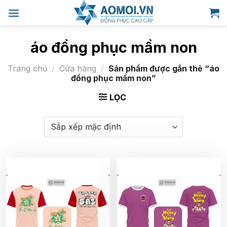
Bỏ
qua
nội
dung
áo đồng phục mầm non
Trang chủ
/
Cửa hàng
/
Sản phẩm được gắn thẻ “áo
đồng phục mầm non”
LỌC