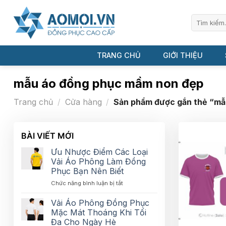
Bỏ
qua
Tìm
kiếm:
nội
dung
TRANG CHỦ
GIỚI THIỆU
mẫu áo đồng phục mầm non đẹp
Trang chủ
/
Cửa hàng
/
Sản phẩm được gắn thẻ “mẫ
BÀI VIẾT MỚI
Ưu Nhược Điểm Các Loại
Vải Áo Phông Làm Đồng
Phục Bạn Nên Biết
ở
Chức năng bình luận bị tắt
Ưu
Nhược
Vải Áo Phông Đồng Phục
Điểm
Mặc Mát Thoáng Khi Tối
Các
Đa Cho Ngày Hè
Loại