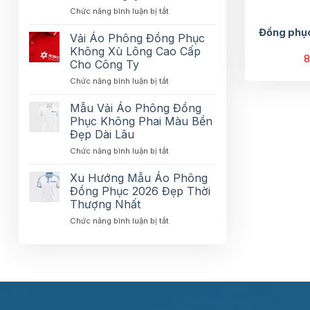
ở
Chức năng bình luận bị tắt
Vải
Vải
Áo
Đồng phụ
Áo
Phông
Vải Áo Phông Đồng Phục
Phông
Làm
Không Xù Lông Cao Cấp
Đồng
8
Đồng
Cho Công Ty
Phục
Phục
ở
Chức năng bình luận bị tắt
Mặc
Bạn
Vải
Mát
Nên
Áo
Thoáng
Biết
Mẫu Vải Áo Phông Đồng
Phông
Khi
Phục Không Phai Màu Bền
Đồng
Tối
Đẹp Dài Lâu
Phục
Đa
ở
Chức năng bình luận bị tắt
Không
Cho
Mẫu
Xù
Ngày
Vải
Lông
Hè
Xu Hướng Mẫu Áo Phông
Áo
Cao
Đồng Phục 2026 Đẹp Thời
Phông
Cấp
Thượng Nhất
Đồng
Cho
ở
Chức năng bình luận bị tắt
Phục
Công
Xu
Không
Ty
Hướng
Phai
Mẫu
Màu
Áo
Bền
Phông
Đẹp
Đồng
Dài
Phục
Lâu