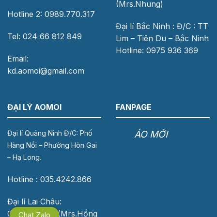
(Mrs.Nhung)
Hotline 2: 0989.770.317
Đại lí Bắc Ninh : Đ/C : TT
Tel: 024 66 812 849
Lim – Tiên Du – Bắc Ninh
Hotline: 0975 936 369
Email:
kd.aomoi@gmail.com
ĐẠI LÝ AOMOI
FANPAGE
ÁO MỚI
Đại lí Quảng Ninh Đ/C: Phố
Hàng Nồi – Phường Hòn Gai
– Hạ Long.
Hotline : 035.4242.866
Đại lí Lai Châu:
0976.118.683 (Mrs.Hồng
Chat Zalo