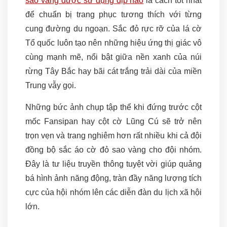
sao vàng được sử dụng dịp nào
là cách tốt nhất
để chuẩn bị trang phục tương thích với từng
cung đường du ngoạn. Sắc đỏ rực rỡ của lá cờ
Tổ quốc luôn tạo nên những hiệu ứng thị giác vô
cùng mạnh mẽ, nổi bật giữa nền xanh của núi
rừng Tây Bắc hay bãi cát trắng trải dài của miền
Trung vẫy gọi.
Những bức ảnh chụp tập thể khi đứng trước cột
mốc Fansipan hay cột cờ Lũng Cú sẽ trở nên
trọn vẹn và trang nghiêm hơn rất nhiều khi cả đội
đồng bộ sắc áo cờ đỏ sao vàng cho đội nhóm.
Đây là tư liệu truyền thông tuyệt vời giúp quảng
bá hình ảnh năng động, tràn đầy năng lượng tích
cực của hội nhóm lên các diễn đàn du lịch xã hội
lớn.