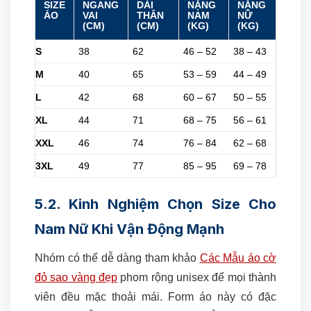
SIZE
NGANG
DÀI
NẶNG
NẶNG
ÁO
VAI
THÂN
NAM
NỮ
(CM)
(CM)
(KG)
(KG)
S
38
62
46 – 52
38 – 43
M
40
65
53 – 59
44 – 49
L
42
68
60 – 67
50 – 55
XL
44
71
68 – 75
56 – 61
XXL
46
74
76 – 84
62 – 68
3XL
49
77
85 – 95
69 – 78
5.2. Kinh Nghiệm Chọn Size Cho
Nam Nữ Khi Vận Động Mạnh
Nhóm có thể dễ dàng tham khảo
Các Mẫu áo cờ
đỏ sao vàng đẹp
phom rộng unisex để mọi thành
viên đều mặc thoải mái. Form áo này có đặc