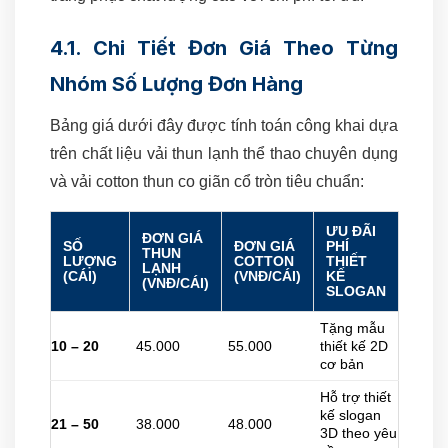
4.1. Chi Tiết Đơn Giá Theo Từng
Nhóm Số Lượng Đơn Hàng
Bảng giá dưới đây được tính toán công khai dựa
trên chất liệu vải thun lạnh thể thao chuyên dụng
và vải cotton thun co giãn cổ tròn tiêu chuẩn:
ƯU ĐÃI
ĐƠN GIÁ
SỐ
ĐƠN GIÁ
PHÍ
THUN
LƯỢNG
COTTON
THIẾT
LẠNH
(CÁI)
(VNĐ/CÁI)
KẾ
(VNĐ/CÁI)
SLOGAN
Tặng mẫu
10 – 20
45.000
55.000
thiết kế 2D
cơ bản
Hỗ trợ thiết
kế slogan
21 – 50
38.000
48.000
3D theo yêu