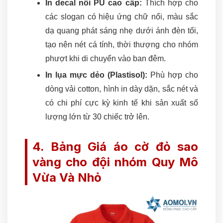
In decal nổi PU cao cấp:
Thích hợp cho
các slogan có hiệu ứng chữ nổi, màu sắc
dạ quang phát sáng nhẹ dưới ánh đèn tối,
tạo nên nét cá tính, thời thượng cho nhóm
phượt khi di chuyển vào ban đêm.
In lụa mực dẻo (Plastisol):
Phù hợp cho
dòng vải cotton, hình in dày dặn, sắc nét và
có chi phí cực kỳ kinh tế khi sản xuất số
lượng lớn từ 30 chiếc trở lên.
4. Bảng Giá áo cờ đỏ sao
vàng cho đội nhóm Quy Mô
Vừa Và Nhỏ