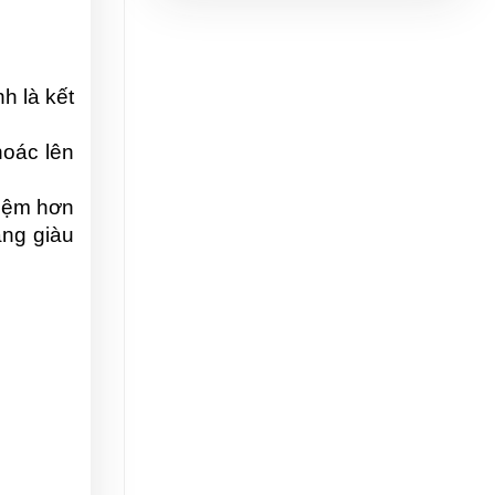
 là kết 
oác lên 
iệm hơn 
ng giàu 