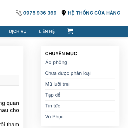
0975 936 369
HỆ THỐNG CỬA HÀNG
DỊCH VỤ
LIÊN HỆ
CHUYÊN MỤC
Áo phông
Chưa được phân loại
Mũ lưỡi trai
Tạp dề
ng quan 
Tin tức
hau cho 
Võ Phục
ôi tham 