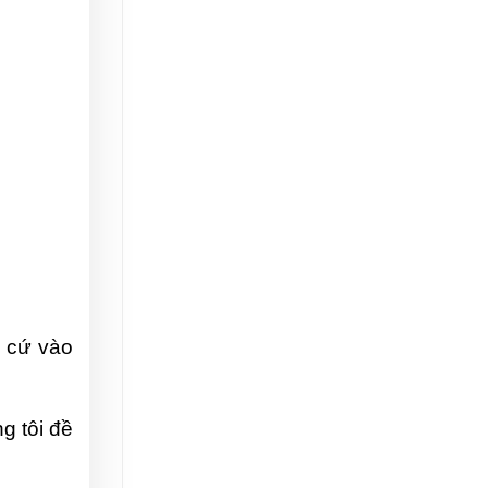
 cứ vào 
 tôi đề 