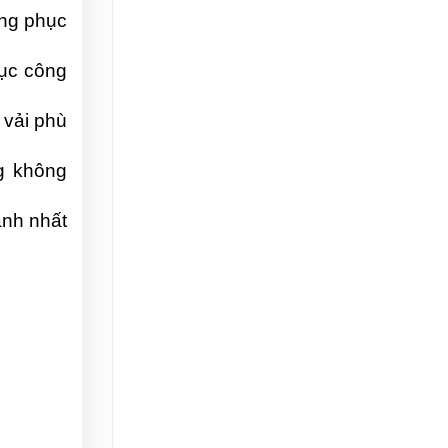
ng phục 
ục công 
vải phù 
 không 
nh nhất 