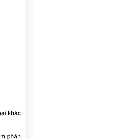
ại khác 
ém phần 