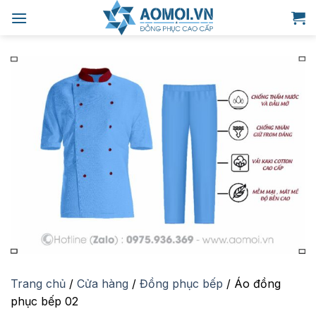
Bỏ
qua
nội
dung
Trang chủ
/
Cửa hàng
/
Đồng phục bếp
/
Áo đồng
phục bếp 02