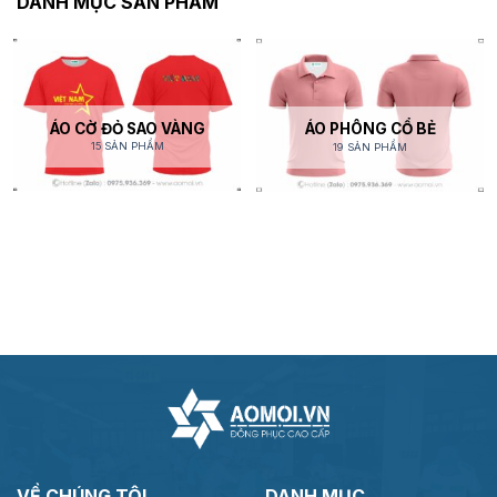
DANH MỤC SẢN PHẨM
ÁO CỜ ĐỎ SAO VÀNG
ÁO PHÔNG CỔ BẺ
15 SẢN PHẨM
19 SẢN PHẨM
VỀ CHÚNG TÔI
DANH MỤC