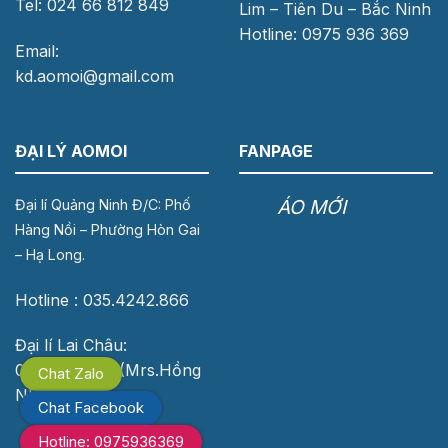
Tel: 024 66 812 849
Lim – Tiên Du – Bắc Ninh
Hotline: 0975 936 369
Email:
kd.aomoi@gmail.com
ĐẠI LÝ AOMOI
FANPAGE
ÁO MỚI
Đại lí Quảng Ninh Đ/C: Phố
Hàng Nồi – Phường Hòn Gai
– Hạ Long.
Hotline : 035.4242.866
Đại lí Lai Châu:
0976.118.683 (Mrs.Hồng
Chat Zalo
Nhung)
Chat Facebook
Hotline: 0975936369