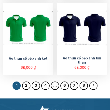
Áo thun cổ bẻ xanh tím
Áo thun cổ bẻ xanh két
than
68,000
₫
68,000
₫
1
2
3
4
…
6
7
8