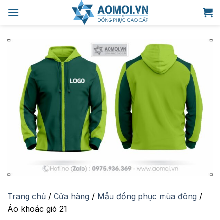
Bỏ
qua
nội
dung
Trang chủ
/
Cửa hàng
/
Mẫu đồng phục mùa đông
/
Áo khoác gió 21