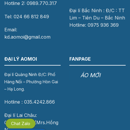
Hotline 2: 0989.770.317
Đại lí Bắc Ninh : Đ/C : TT
Tel: 024 66 812 849
Lim – Tiên Du – Bắc Ninh
Hotline: 0975 936 369
Email:
kd.aomoi@gmail.com
ĐẠI LÝ AOMOI
FANPAGE
ÁO MỚI
Đại lí Quảng Ninh Đ/C: Phố
Hàng Nồi – Phường Hòn Gai
– Hạ Long.
Hotline : 035.4242.866
Đại lí Lai Châu:
0976.118.683 (Mrs.Hồng
Chat Zalo
Nhung)