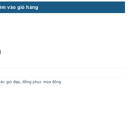
êm vào giỏ hàng
m
ác gió đẹp
,
đồng phục mùa đông