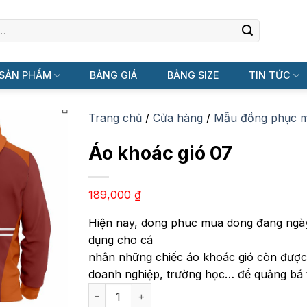
SẢN PHẨM
BẢNG GIÁ
BẢNG SIZE
TIN TỨC
Trang chủ
/
Cửa hàng
/
Mẫu đồng phục 
Áo khoác gió 07
189,000
₫
Hiện nay, dong phuc mua dong đang ngày 
dụng cho cá
nhân những chiếc áo khoác gió còn được 
doanh nghiệp, trường học… để quảng bá
Áo khoác gió 07 số lượng