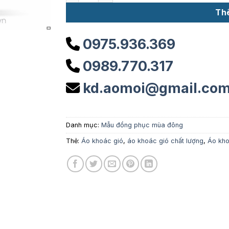
Th
0975.936.369
0989.770.317
kd.aomoi@gmail.co
Danh mục:
Mẫu đồng phục mùa đông
Thẻ:
Áo khoác gió
,
áo khoác gió chất lượng
,
Áo kho