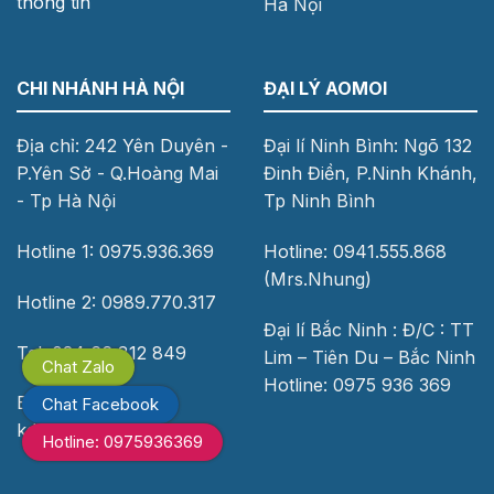
thông tin
Hà Nội
CHI NHÁNH HÀ NỘI
ĐẠI LÝ AOMOI
Địa chỉ: 242 Yên Duyên -
Đại lí Ninh Bình: Ngõ 132
P.Yên Sở - Q.Hoàng Mai
Đinh Điền, P.Ninh Khánh,
- Tp Hà Nội
Tp Ninh Bình
Hotline 1: 0975.936.369
Hotline: 0941.555.868
(Mrs.Nhung)
Hotline 2: 0989.770.317
Đại lí Bắc Ninh : Đ/C : TT
Tel: 024 66 812 849
Lim – Tiên Du – Bắc Ninh
Chat Zalo
Hotline: 0975 936 369
Email:
Chat Facebook
kd.aomoi@gmail.com
Hotline: 0975936369