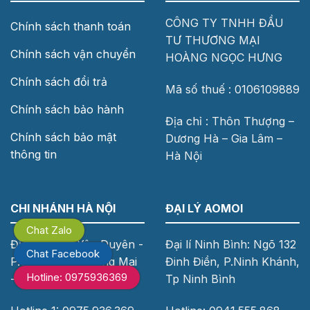
CÔNG TY TNHH ĐẦU
Chính sách thanh toán
TƯ THƯƠNG MẠI
Chính sách vận chuyển
HOÀNG NGỌC HƯNG
Chính sách đổi trả
Mã số thuế : 0106109889
Chính sách bảo hành
Địa chỉ : Thôn Thượng –
Chính sách bảo mật
Dương Hà – Gia Lâm –
thông tin
Hà Nội
CHI NHÁNH HÀ NỘI
ĐẠI LÝ AOMOI
Chat Zalo
Địa chỉ: 242 Yên Duyên -
Đại lí Ninh Bình: Ngõ 132
Chat Facebook
P.Yên Sở - Q.Hoàng Mai
Đinh Điền, P.Ninh Khánh,
Hotline: 0975936369
- Tp Hà Nội
Tp Ninh Bình