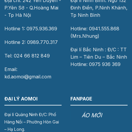
Địa chỉ: 242 Yên Duyên -
Đại lí Ninh Bình: Ngõ 132
P.Yên Sở - Q.Hoàng Mai
Đinh Điền, P.Ninh Khánh,
- Tp Hà Nội
Tp Ninh Bình
Hotline 1: 0975.936.369
Hotline: 0941.555.868
(Mrs.Nhung)
Hotline 2: 0989.770.317
Đại lí Bắc Ninh : Đ/C : TT
Tel: 024 66 812 849
Lim – Tiên Du – Bắc Ninh
Hotline: 0975 936 369
Email:
kd.aomoi@gmail.com
ĐẠI LÝ AOMOI
FANPAGE
ÁO MỚI
Đại lí Quảng Ninh Đ/C: Phố
Hàng Nồi – Phường Hòn Gai
– Hạ Long.