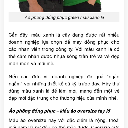
Áo phông đồng phục green màu xanh lá
Gần đây, màu xanh lá cây đang được rất nhiều
doanh nghiệp lựa chọn để may đồng phục cho
các nhan viên trong công ty. Với màu xanh lá có
thể cảm nhận được nhựa sống tràn trề và vẻ đẹp
mơn mởn và mới mẻ.
Nếu các đơn vị, doanh nghiệp đã quá “ngán
ngẩm” với những thiết kế cũ kỹ trước đây. Hãy thử
dùng màu xanh lá để làm mới, mang đến một vẻ
đẹp mới đặc trưng cho thương hiệu của mình nhé.
Áo phông đồng phục – kiểu áo oversize tay lỡ
Mẫu áo oversize này với đặc điểm là rộng, thoải
mái nam và nữ đều có thể mặc được. Oversize cực