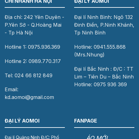
CHI NHÁNH HÀ NỘI
ĐẠI LÝ AOMOI
Địa chỉ: 242 Yên Duyên -
Đại lí Ninh Bình: Ngõ 132
P.Yên Sở - Q.Hoàng Mai
Đinh Điền, P.Ninh Khánh,
- Tp Hà Nội
Tp Ninh Bình
Hotline 1: 0975.936.369
Hotline: 0941.555.868
(Mrs.Nhung)
Hotline 2: 0989.770.317
Đại lí Bắc Ninh : Đ/C : TT
Tel: 024 66 812 849
Lim – Tiên Du – Bắc Ninh
Hotline: 0975 936 369
Email:
kd.aomoi@gmail.com
ĐẠI LÝ AOMOI
FANPAGE
ÁO MỚI
Đại lí Quảng Ninh Đ/C: Phố