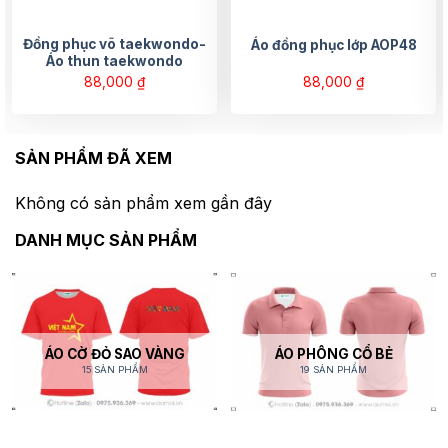
Đồng phục võ taekwondo-
Áo đồng phục lớp AOP48
Áo thun taekwondo
88,000
₫
88,000
₫
SẢN PHẨM ĐÃ XEM
Không có sản phẩm xem gần đây
DANH MỤC SẢN PHẨM
ÁO CỜ ĐỎ SAO VÀNG
ÁO PHÔNG CỔ BẺ
15 SẢN PHẨM
19 SẢN PHẨM