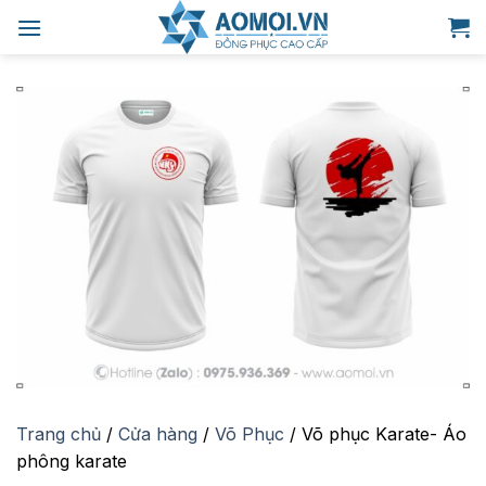
Bỏ
qua
nội
dung
Trang chủ
/
Cửa hàng
/
Võ Phục
/
Võ phục Karate- Áo
phông karate