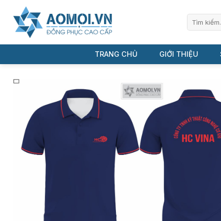
Bỏ
qua
Tìm
kiếm:
nội
dung
TRANG CHỦ
GIỚI THIỆU