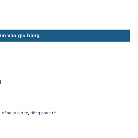
êm vào giỏ hàng
m
 công ty giá rẻ
,
đồng phục rẻ