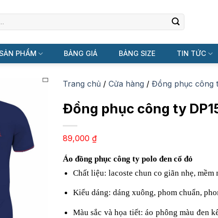
SẢN PHẨM
BẢNG GIÁ
BẢNG SIZE
TIN TỨC
Trang chủ
/
Cửa hàng
/
Đồng phục công 
Đồng phục công ty DP1
89,000
₫
Áo đồng phục công ty polo đen cổ đỏ
Chất liệu: lacoste chun co giãn nhẹ, mềm
Kiểu dáng: dáng xuông, phom chuẩn, phon
Màu sắc và họa tiết: áo phông màu đen kết