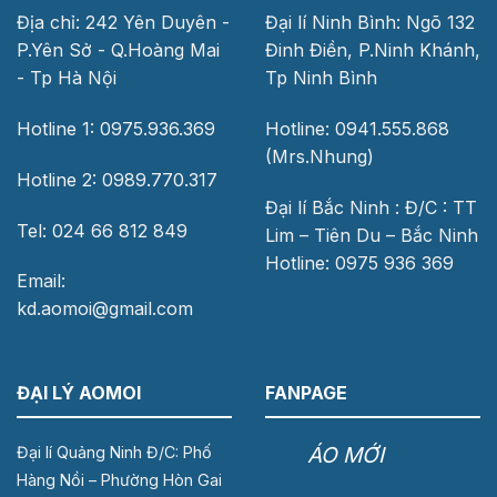
Địa chỉ: 242 Yên Duyên -
Đại lí Ninh Bình: Ngõ 132
P.Yên Sở - Q.Hoàng Mai
Đinh Điền, P.Ninh Khánh,
- Tp Hà Nội
Tp Ninh Bình
Hotline 1: 0975.936.369
Hotline: 0941.555.868
(Mrs.Nhung)
Hotline 2: 0989.770.317
Đại lí Bắc Ninh : Đ/C : TT
Tel: 024 66 812 849
Lim – Tiên Du – Bắc Ninh
Hotline: 0975 936 369
Email:
kd.aomoi@gmail.com
ĐẠI LÝ AOMOI
FANPAGE
ÁO MỚI
Đại lí Quảng Ninh Đ/C: Phố
Hàng Nồi – Phường Hòn Gai