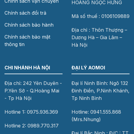
Chính sách vận chuyển
HOÀNG NGỌC HƯNG
Chính sách đổi trả
Mã số thuế : 0106109889
Chính sách bảo hành
Địa chỉ : Thôn Thượng –
Chính sách bảo mật
Dương Hà – Gia Lâm –
thông tin
Hà Nội
CHI NHÁNH HÀ NỘI
ĐẠI LÝ AOMOI
Địa chỉ: 242 Yên Duyên -
Đại lí Ninh Bình: Ngõ 132
P.Yên Sở - Q.Hoàng Mai
Đinh Điền, P.Ninh Khánh,
- Tp Hà Nội
Tp Ninh Bình
Hotline 1: 0975.936.369
Hotline: 0941.555.868
(Mrs.Nhung)
Hotline 2: 0989.770.317
Đại lí Bắc Ninh : Đ/C : TT