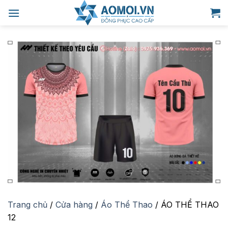
Bỏ
qua
nội
dung
Trang chủ
/
Cửa hàng
/
Áo Thể Thao
/
ÁO THỂ THAO
12