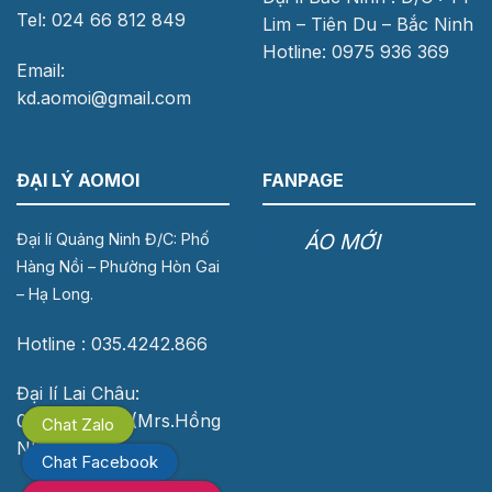
Tel: 024 66 812 849
Lim – Tiên Du – Bắc Ninh
Hotline: 0975 936 369
Email:
kd.aomoi@gmail.com
ĐẠI LÝ AOMOI
FANPAGE
ÁO MỚI
Đại lí Quảng Ninh Đ/C: Phố
Hàng Nồi – Phường Hòn Gai
– Hạ Long.
Hotline : 035.4242.866
Đại lí Lai Châu:
0976.118.683 (Mrs.Hồng
Chat Zalo
Nhung)
Chat Facebook