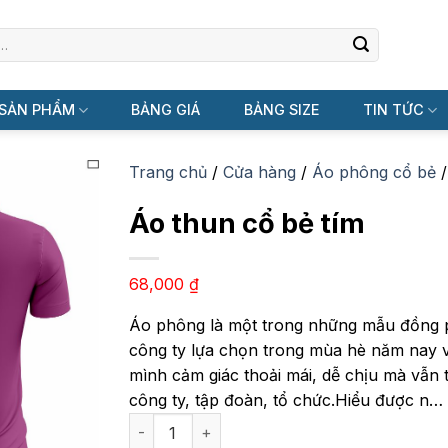
SẢN PHẨM
BẢNG GIÁ
BẢNG SIZE
TIN TỨC
Trang chủ
/
Cửa hàng
/
Áo phông cổ bẻ
Áo thun cổ bẻ tím
68,000
₫
Áo phông là một trong những mẫu đồng 
công ty lựa chọn trong mùa hè năm nay 
mình cảm giác thoải mái, dễ chịu mà vẫn
công ty, tập đoàn, tổ chức.Hiểu được n…
Áo thun cổ bẻ tím số lượng