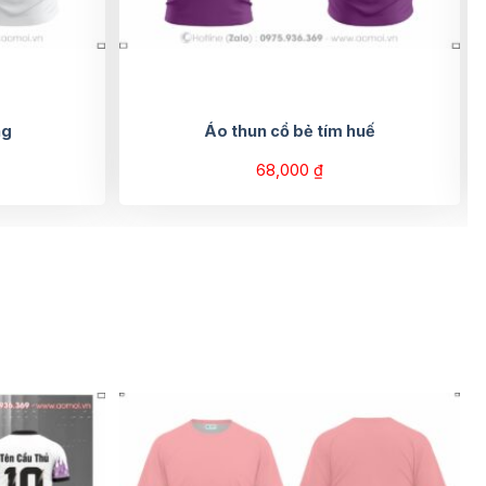
ng
Áo thun cổ bẻ tím huế
68,000
₫