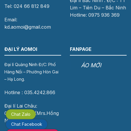
Đại lí Bắc Ninh : Đ/C : TT
Tel: 024 66 812 849
Lim – Tiên Du – Bắc Ninh
Hotline: 0975 936 369
Email:
kd.aomoi@gmail.com
ĐẠI LÝ AOMOI
FANPAGE
ÁO MỚI
Đại lí Quảng Ninh Đ/C: Phố
Hàng Nồi – Phường Hòn Gai
– Hạ Long.
Hotline : 035.4242.866
Đại lí Lai Châu:
0976.118.683 (Mrs.Hồng
Chat Zalo
Nhung)
Chat Facebook