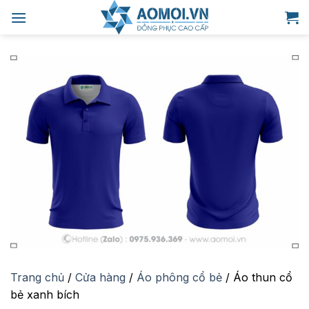
Bỏ
qua
nội
dung
Trang chủ
/
Cửa hàng
/
Áo phông cổ bẻ
/
Áo thun cổ
bẻ xanh bích