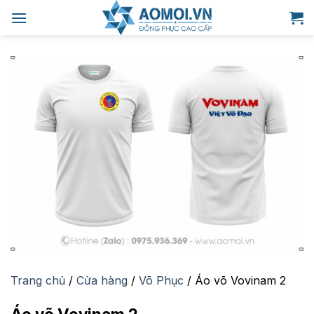
Bỏ
qua
nội
dung
Trang chủ
/
Cửa hàng
/
Võ Phục
/
Áo võ Vovinam 2