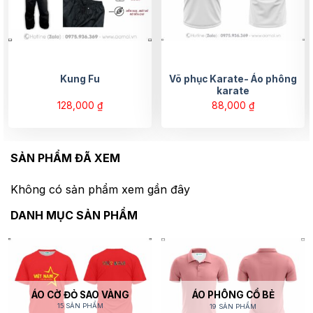
Võ phục Karate- Áo phông
Kung Fu
karate
128,000
₫
88,000
₫
SẢN PHẨM ĐÃ XEM
Không có sản phẩm xem gần đây
DANH MỤC SẢN PHẨM
ÁO CỜ ĐỎ SAO VÀNG
ÁO PHÔNG CỔ BẺ
15 SẢN PHẨM
19 SẢN PHẨM