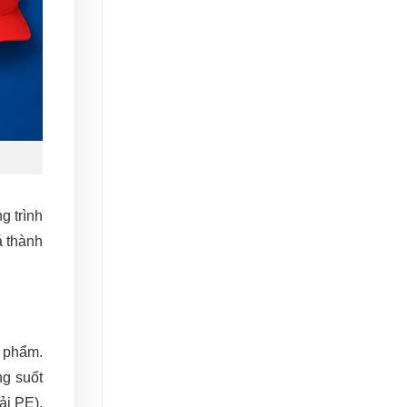
g trình
á thành
h phẩm.
ng suốt
ải PE),