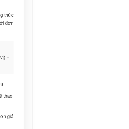
ng thức
với đơn
vị) –
ng:
ể thao.
đơn giá