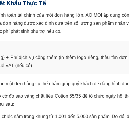
iết Khấu Thực Tế
ính toán tài chính của một đơn hàng lớn, AO MOI áp dụng cô
n của đơn hàng được xác định dựa trên số lượng sản phẩm nhân 
 phí phát sinh phụ trợ nếu có.
) + Phí dịch vụ cộng thêm (in thêm logo riêng, thêu tên đơn 
uế VAT (nếu có)
hí cho một đơn hàng cụ thể nhằm giúp quý khách dễ dàng hình du
 cờ đỏ sao vàng chất liệu Cotton 65/35 để tổ chức ngày hội th
hư sau:
chiếc nằm trong khung từ 1.001 đến 5.000 sản phẩm. Do đó, 