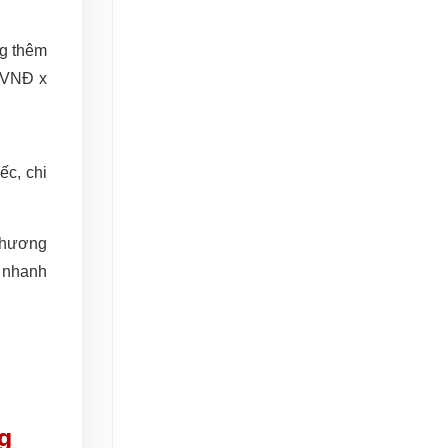
ng thêm
0 VNĐ x
ếc, chi
 phương
h nhanh
g