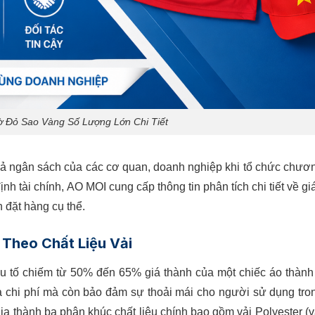
 Đỏ Sao Vàng Số Lượng Lớn Chi Tiết
quả ngân sách của các cơ quan, doanh nghiệp khi tổ chức chươn
 tài chính, AO MOI cung cấp thông tin phân tích chi tiết về gi
 đặt hàng cụ thể.
 Theo Chất Liệu Vải
yếu tố chiếm từ 50% đến 65% giá thành của một chiếc áo thàn
óa chi phí mà còn bảo đảm sự thoải mái cho người sử dụng tro
hia thành ba phân khúc chất liệu chính bao gồm vải Polyester (v