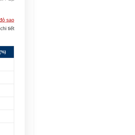
đỏ sao
hi tiết
(%)