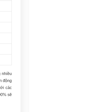
g nhiều
ận động
với các
100% sẽ