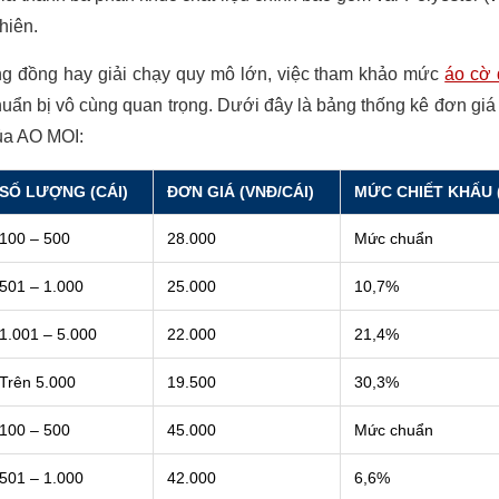
hiên.
ộng đồng hay giải chạy quy mô lớn, việc tham khảo mức
áo cờ 
huẩn bị vô cùng quan trọng. Dưới đây là bảng thống kê đơn giá c
ủa AO MOI:
SỐ LƯỢNG (CÁI)
ĐƠN GIÁ (VNĐ/CÁI)
MỨC CHIẾT KHẤU 
100 – 500
28.000
Mức chuẩn
501 – 1.000
25.000
10,7%
1.001 – 5.000
22.000
21,4%
Trên 5.000
19.500
30,3%
100 – 500
45.000
Mức chuẩn
501 – 1.000
42.000
6,6%