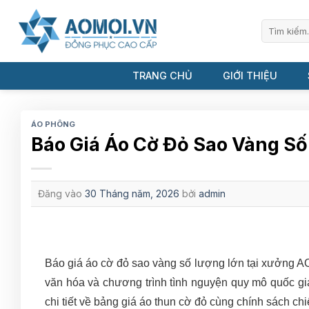
Bỏ
qua
Tìm
kiếm:
nội
dung
TRANG CHỦ
GIỚI THIỆU
ÁO PHÔNG
Báo Giá Áo Cờ Đỏ Sao Vàng Số 
Đăng vào
30 Tháng năm, 2026
bởi
admin
Báo giá áo cờ đỏ sao vàng số lượng lớn tại xưởng AO 
văn hóa và chương trình tình nguyện quy mô quốc g
chi tiết về bảng giá áo thun cờ đỏ cùng chính sách chi