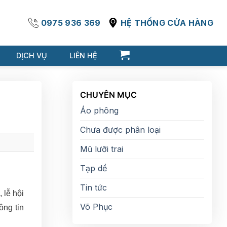
0975 936 369
HỆ THỐNG CỬA HÀNG
DỊCH VỤ
LIÊN HỆ
CHUYÊN MỤC
Áo phông
Chưa được phân loại
Mũ lưỡi trai
Tạp dề
Tin tức
 lễ hội
Võ Phục
ông tin