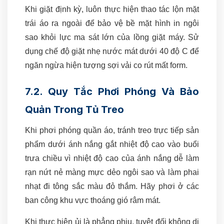
Khi giặt định kỳ, luôn thực hiện thao tác lộn mặt
trái áo ra ngoài để bảo vệ bề mặt hình in ngôi
sao khỏi lực ma sát lớn của lồng giặt máy. Sử
dụng chế độ giặt nhẹ nước mát dưới 40 độ C để
ngăn ngừa hiện tượng sợi vải co rút mất form.
7.2. Quy Tắc Phơi Phóng Và Bảo
Quản Trong Tủ Treo
Khi phơi phóng quần áo, tránh treo trực tiếp sản
phẩm dưới ánh nắng gắt nhiệt độ cao vào buổi
trưa chiều vì nhiệt độ cao của ánh nắng dễ làm
rạn nứt nẻ màng mực dẻo ngôi sao và làm phai
nhạt đi tông sắc màu đỏ thắm. Hãy phơi ở các
ban công khu vực thoáng gió râm mát.
Khi thực hiện ủi là phẳng phiu, tuyệt đối không di