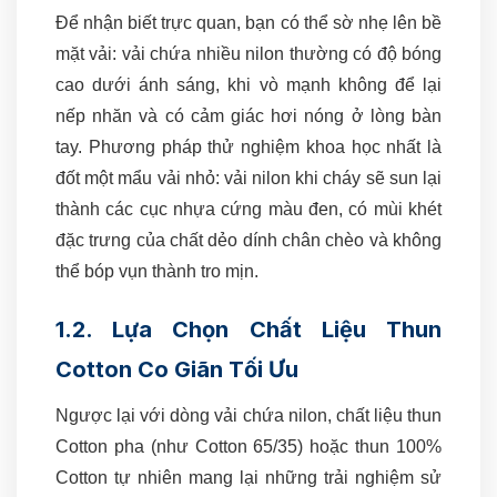
Để nhận biết trực quan, bạn có thể sờ nhẹ lên bề
mặt vải: vải chứa nhiều nilon thường có độ bóng
cao dưới ánh sáng, khi vò mạnh không để lại
nếp nhăn và có cảm giác hơi nóng ở lòng bàn
tay. Phương pháp thử nghiệm khoa học nhất là
đốt một mẩu vải nhỏ: vải nilon khi cháy sẽ sun lại
thành các cục nhựa cứng màu đen, có mùi khét
đặc trưng của chất dẻo dính chân chèo và không
thể bóp vụn thành tro mịn.
1.2. Lựa Chọn Chất Liệu Thun
Cotton Co Giãn Tối Ưu
Ngược lại với dòng vải chứa nilon, chất liệu thun
Cotton pha (như Cotton 65/35) hoặc thun 100%
Cotton tự nhiên mang lại những trải nghiệm sử