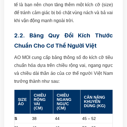
tế là bạn nên chọn tăng thêm một kích cỡ (size)
để tránh cảm giác bị bó chặt vùng nách và bả vai
khi vận động mạnh ngoài trời.
2.2. Bảng Quy Đổi Kích Thước
Chuẩn Cho Cơ Thể Người Việt
AO MOI cung cấp bảng thông số đo kích cỡ tiêu
chuẩn hóa dựa trên chiều rộng vai, ngang ngực
và chiều dài thân áo của cơ thể người Việt Nam
trưởng thành như sau:
CHIỀU
CHIỀU
CÂN NẶNG
SIZE
RỘNG
NGANG
KHUYÊN
ÁO
VAI
NGỰC
DÙNG (KG)
(CM)
(CM)
S
38
44
45 – 52