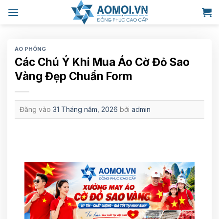
Bỏ
qua
nội
dung
ÁO PHÔNG
Các Chú Ý Khi Mua Áo Cờ Đỏ Sao
Vàng Đẹp Chuẩn Form
Đăng vào
31 Tháng năm, 2026
bởi
admin