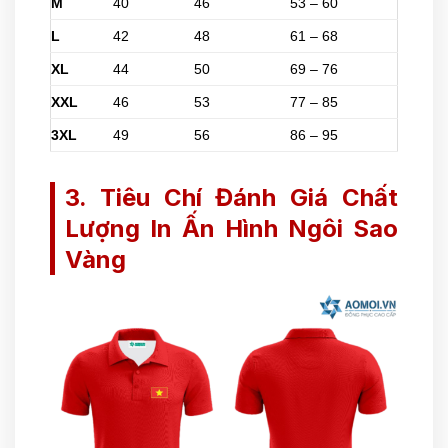
M
40
46
53 – 60
L
42
48
61 – 68
XL
44
50
69 – 76
XXL
46
53
77 – 85
3XL
49
56
86 – 95
3. Tiêu Chí Đánh Giá Chất
Lượng In Ấn Hình Ngôi Sao
Vàng