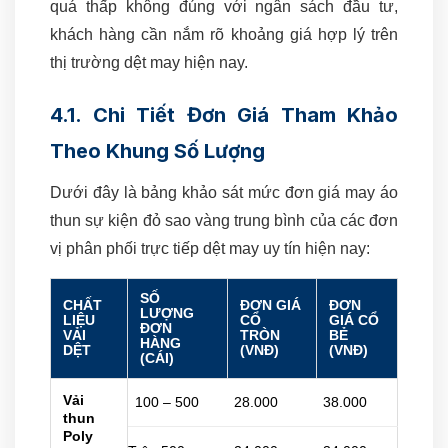
quá thấp không đúng với ngân sách đầu tư,
khách hàng cần nắm rõ khoảng giá hợp lý trên
thị trường dệt may hiện nay.
4.1. Chi Tiết Đơn Giá Tham Khảo
Theo Khung Số Lượng
Dưới đây là bảng khảo sát mức đơn giá may áo
thun sự kiện đỏ sao vàng trung bình của các đơn
vị phân phối trực tiếp dệt may uy tín hiện nay:
SỐ
CHẤT
ĐƠN GIÁ
ĐƠN
LƯỢNG
LIỆU
CỔ
GIÁ CỔ
ĐƠN
VẢI
TRÒN
BẺ
HÀNG
DỆT
(VNĐ)
(VNĐ)
(CÁI)
Vải
100 – 500
28.000
38.000
thun
Poly