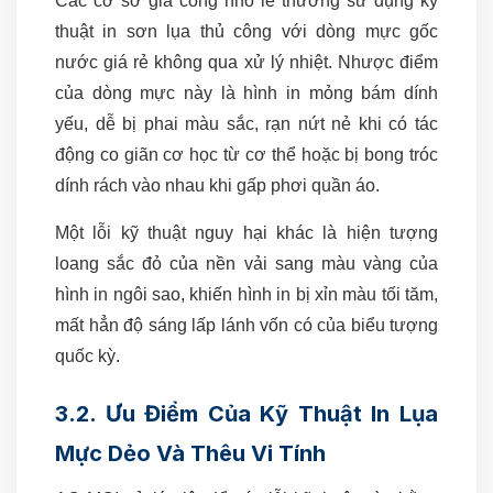
Các cơ sở gia công nhỏ lẻ thường sử dụng kỹ
thuật in sơn lụa thủ công với dòng mực gốc
nước giá rẻ không qua xử lý nhiệt. Nhược điểm
của dòng mực này là hình in mỏng bám dính
yếu, dễ bị phai màu sắc, rạn nứt nẻ khi có tác
động co giãn cơ học từ cơ thể hoặc bị bong tróc
dính rách vào nhau khi gấp phơi quần áo.
Một lỗi kỹ thuật nguy hại khác là hiện tượng
loang sắc đỏ của nền vải sang màu vàng của
hình in ngôi sao, khiến hình in bị xỉn màu tối tăm,
mất hẳn độ sáng lấp lánh vốn có của biểu tượng
quốc kỳ.
3.2. Ưu Điểm Của Kỹ Thuật In Lụa
Mực Dẻo Và Thêu Vi Tính