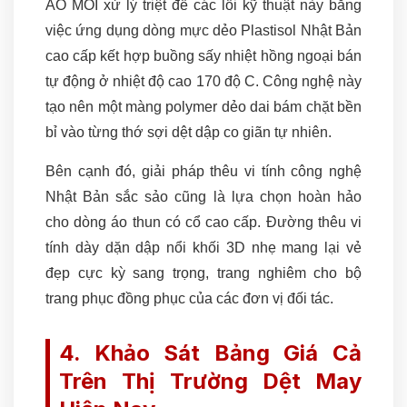
AO MOI xử lý triệt để các lỗi kỹ thuật này bằng
việc ứng dụng dòng mực dẻo Plastisol Nhật Bản
cao cấp kết hợp buồng sấy nhiệt hồng ngoại bán
tự động ở nhiệt độ cao 170 độ C. Công nghệ này
tạo nên một màng polymer dẻo dai bám chặt bền
bỉ vào từng thớ sợi dệt dập co giãn tự nhiên.
Bên cạnh đó, giải pháp thêu vi tính công nghệ
Nhật Bản sắc sảo cũng là lựa chọn hoàn hảo
cho dòng áo thun có cổ cao cấp. Đường thêu vi
tính dày dặn dập nổi khối 3D nhẹ mang lại vẻ
đẹp cực kỳ sang trọng, trang nghiêm cho bộ
trang phục đồng phục của các đơn vị đối tác.
4. Khảo Sát Bảng Giá Cả
Trên Thị Trường Dệt May