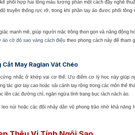
t kế phối hợp hai tông màu tương phản một cách đầy nghệ thuật
ỏ truyền thống rực rỡ, trong khi phần tay áo được phối tông
 giác mạnh mẽ, giúp người mặc trông thon gọn và năng động h
 áo cờ đỏ sao vàng cách điệu
theo phong cách này để tham g
 Cắt May Raglan Vát Chéo
cứng nhắc ở khớp vai cơ thể. Ưu điểm cơ lý học này giúp 
g tác giơ tay cao hoặc sải cánh tay rộng trong các môn thể tha
ọc lên các đường chỉ, ngăn ngừa tình trạng bục rách nách áo.
 leo núi hoặc các đội nhảy dân vũ phong trào nhờ khả năng h
p Thêu Vi Tính Ngôi Sao