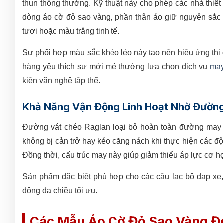
thun thông thường. Kỹ thuật này cho phép các nhà thiế
dòng áo cờ đỏ sao vàng, phần thân áo giữ nguyên sắc đ
tươi hoặc màu trắng tinh tế.
Sự phối hợp màu sắc khéo léo này tạo nên hiệu ứng thị
hàng yêu thích sự mới mẻ thường lựa chọn dịch vụ
may
kiện văn nghệ tập thể.
Khả Năng Vận Động Linh Hoạt Nhờ Đường
Đường vát chéo Raglan loại bỏ hoàn toàn đường may 
không bị cản trở hay kéo căng nách khi thực hiện các độn
Đồng thời, cấu trúc may này giúp giảm thiểu áp lực cơ h
Sản phẩm đặc biệt phù hợp cho các câu lạc bộ đạp xe,
động đa chiều tối ưu.
Các Mẫu Áo Cờ Đỏ Sao Vàng Đẹ