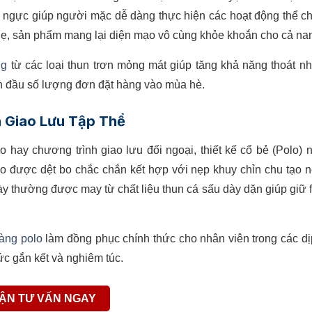
 ngực giúp người mặc dễ dàng thực hiện các hoạt động thể c
nhẹ, sản phẩm mang lại diện mạo vô cùng khỏe khoắn cho cả na
ng
từ các loại thun trơn mỏng mát giúp tăng khả năng thoát nh
dẫn đầu số lượng đơn đặt hàng vào mùa hè.
n Giao Lưu Tập Thể
ảo hay chương trình giao lưu đối ngoại, thiết kế cổ bẻ (Polo)
 được dệt bo chắc chắn kết hợp với nẹp khuy chỉn chu tạo 
ày thường được may từ chất liệu thun cá sấu dày dặn giúp giữ
àng polo
làm đồng phục chính thức cho nhân viên trong các dị
c gắn kết và nghiêm túc.
ẬN TƯ VẤN NGAY