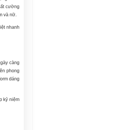
hất cường
m và nữ.
iệt nhanh
 ngày càng
nên phong
 form dáng
p kỷ niệm