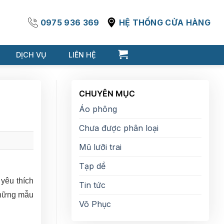
0975 936 369
HỆ THỐNG CỬA HÀNG
DỊCH VỤ
LIÊN HỆ
CHUYÊN MỤC
Áo phông
Chưa được phân loại
Mũ lưỡi trai
Tạp dề
yêu thích
Tin tức
 những mẫu
Võ Phục