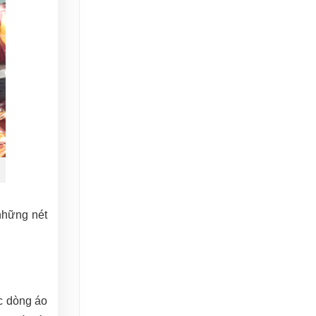
 những nét
c dòng áo