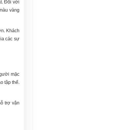
. Đối với
 màu vàng
ơn. Khách
ia các sự
người mặc
o tập thể.
ỗ trợ vận