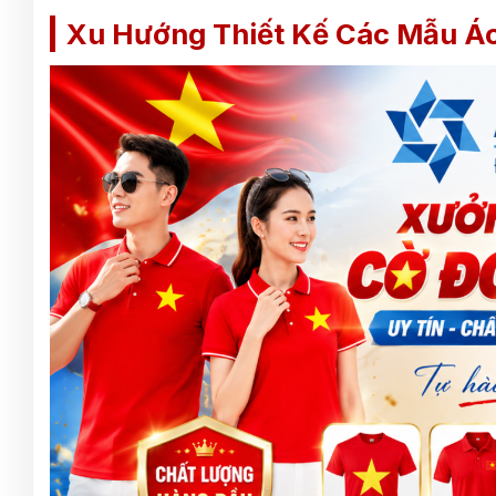
Xu Hướng Thiết Kế Các Mẫu Á