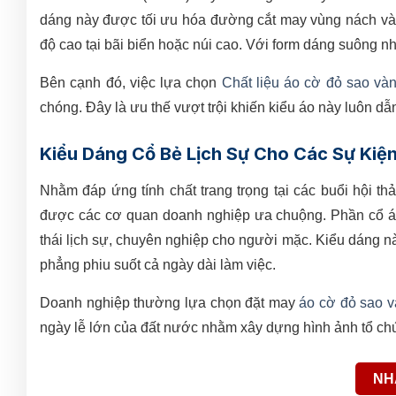
dáng này được tối ưu hóa đường cắt may vùng nách và
độ cao tại bãi biển hoặc núi cao. Với form dáng suông 
Bên cạnh đó, việc lựa chọn
Chất liệu áo cờ đỏ sao và
chóng. Đây là ưu thế vượt trội khiến kiểu áo này luôn 
Kiểu Dáng Cổ Bẻ Lịch Sự Cho Các Sự Kiệ
Nhằm đáp ứng tính chất trang trọng tại các buổi hội th
được các cơ quan doanh nghiệp ưa chuộng. Phần cổ áo
thái lịch sự, chuyên nghiệp cho người mặc. Kiểu dáng n
phẳng phiu suốt cả ngày dài làm việc.
Doanh nghiệp thường lựa chọn đặt may
áo cờ đỏ sao v
ngày lễ lớn của đất nước nhằm xây dựng hình ảnh tổ chứ
NH