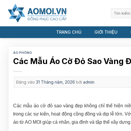
Bỏ
qua
Tìm
kiếm:
nội
dung
TRANG CHỦ
GIỚI THIỆU
ÁO PHÔNG
Các Mẫu Áo Cờ Đỏ Sao Vàng Đ
Đăng vào
31 Tháng năm, 2026
bởi
admin
Các mẫu áo cờ đỏ sao vàng đẹp không chỉ thể hiện niề
trong các sự kiện, hoạt động cộng đồng và dịp lễ lớn. Vớ
áo từ AO MOI giúp cá nhân, gia đình và tập thể xây dựng