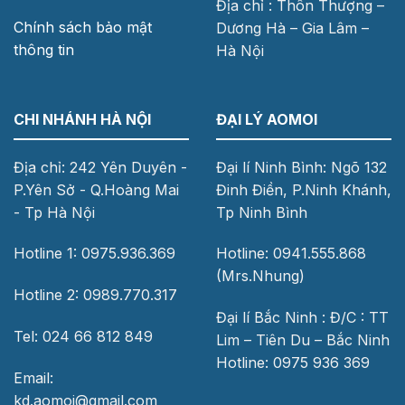
Địa chỉ : Thôn Thượng –
Chính sách bảo mật
Dương Hà – Gia Lâm –
thông tin
Hà Nội
CHI NHÁNH HÀ NỘI
ĐẠI LÝ AOMOI
Địa chỉ: 242 Yên Duyên -
Đại lí Ninh Bình: Ngõ 132
P.Yên Sở - Q.Hoàng Mai
Đinh Điền, P.Ninh Khánh,
- Tp Hà Nội
Tp Ninh Bình
Hotline 1: 0975.936.369
Hotline: 0941.555.868
(Mrs.Nhung)
Hotline 2: 0989.770.317
Đại lí Bắc Ninh : Đ/C : TT
Tel: 024 66 812 849
Lim – Tiên Du – Bắc Ninh
Hotline: 0975 936 369
Email:
kd.aomoi@gmail.com