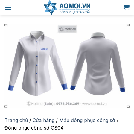
Bỏ
qua
nội
dung
Trang chủ
/
Cửa hàng
/
Mẫu đồng phục công sở
/
Đồng phục công sở CS04