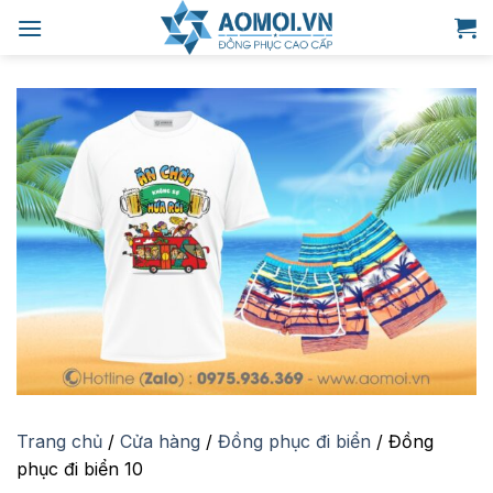
Bỏ
qua
nội
dung
Trang chủ
/
Cửa hàng
/
Đồng phục đi biển
/
Đồng
phục đi biển 10