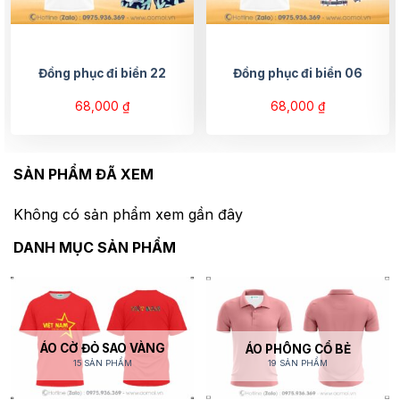
Đồng phục đi biển 22
Đồng phục đi biển 06
68,000
₫
68,000
₫
SẢN PHẨM ĐÃ XEM
Không có sản phẩm xem gần đây
DANH MỤC SẢN PHẨM
ÁO CỜ ĐỎ SAO VÀNG
ÁO PHÔNG CỔ BẺ
15 SẢN PHẨM
19 SẢN PHẨM