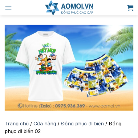
Bỏ
qua
nội
dung
Trang chủ
/
Cửa hàng
/
Đồng phục đi biển
/
Đồng
phục đi biển 02