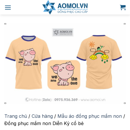
Bỏ
qua
nội
dung
Trang chủ
/
Cửa hàng
/
Mẫu áo đồng phục mầm non
/
Đồng phục mầm non Diễn Kỷ cổ bẻ