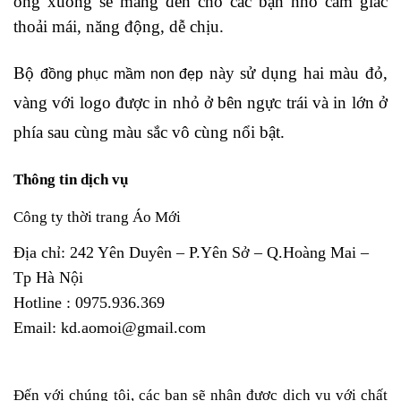
ống xuông sẽ mang đến cho các bạn nhỏ cảm giác
thoải mái, năng động, dễ chịu.
Bộ
này sử dụng hai màu đỏ,
đồng phục mầm non đẹp
vàng với logo được in nhỏ ở bên ngực trái và in lớn ở
phía sau cùng màu sắc vô cùng nổi bật.
Thông tin dịch vụ
Công ty thời trang Áo Mới
Địa chỉ: 242 Yên Duyên – P.Yên Sở – Q.Hoàng Mai –
Tp Hà Nội
Hotline : 0975.936.369
Email: kd.aomoi@gmail.com
Đến với chúng tôi, các bạn sẽ nhận được dịch vụ với chất