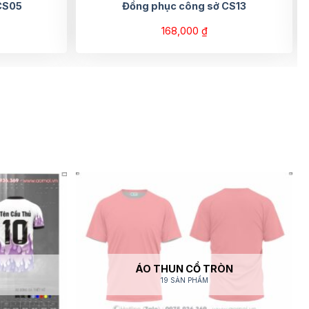
CS05
Đồng phục công sở CS13
168,000
₫
ÁO THUN CỔ TRÒN
19 SẢN PHẨM