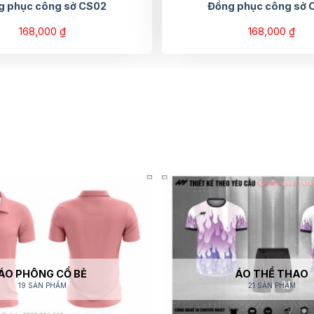
g phục công sở CS02
Đồng phục công sở 
168,000
₫
168,000
₫
ÁO PHÔNG CỔ BẺ
ÁO THỂ THAO
19 SẢN PHẨM
21 SẢN PHẨM