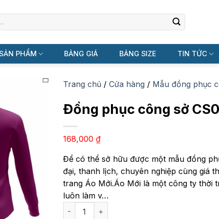
SẢN PHẨM
BẢNG GIÁ
BẢNG SIZE
TIN TỨC
Trang chủ
/
Cửa hàng
/
Mẫu đồng phục c
Đồng phục công sở CS
168,000
₫
Để có thể sở hữu được một mẫu đồng phụ
đại, thanh lịch, chuyên nghiệp cùng giá t
trang Áo Mới.Áo Mới là một công ty thời tr
luôn làm v…
Đồng phục công sở CS09 số lượng