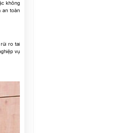
oặc không
n an toàn
ủi ro tai
nghiệp vụ