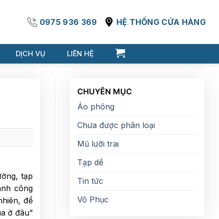
0975 936 369
HỆ THỐNG CỬA HÀNG
DỊCH VỤ
LIÊN HỆ
CHUYÊN MỤC
Áo phông
Chưa được phân loại
Mũ lưỡi trai
Tạp dề
ường, tạp
Tin tức
ành công
Võ Phục
nhiên, để
ua ở đâu”