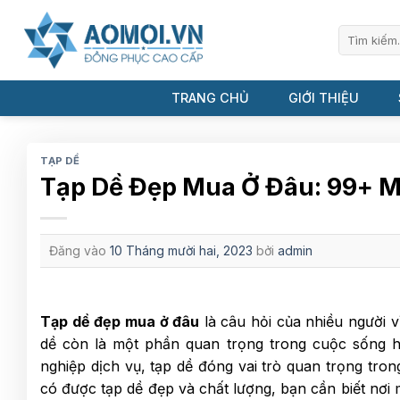
Bỏ
qua
Tìm
kiếm:
nội
dung
TRANG CHỦ
GIỚI THIỆU
TẠP DỀ
Tạp Dề Đẹp Mua Ở Đâu: 99+ 
Đăng vào
10 Tháng mười hai, 2023
bởi
admin
Tạp dề đẹp mua ở đâu
là câu hỏi của nhiều người v
dề còn là một phần quan trọng trong cuộc sống 
nghiệp dịch vụ, tạp dề đóng vai trò quan trọng tro
có được tạp dề đẹp và chất lượng, bạn cần biết nơ