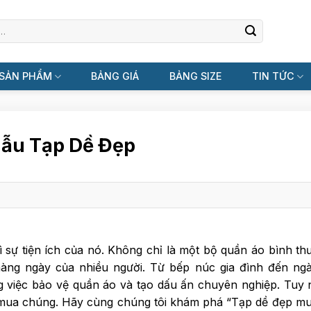
SẢN PHẨM
BẢNG GIÁ
BẢNG SIZE
TIN TỨC
Mẫu Tạp Dề Đẹp
ì sự tiện ích của nó. Không chỉ là một bộ quần áo bình th
hàng ngày của nhiều người. Từ bếp núc gia đình đến ng
ng việc bảo vệ quần áo và tạo dấu ấn chuyên nghiệp. Tuy 
i mua chúng. Hãy cùng chúng tôi khám phá “Tạp dề đẹp m