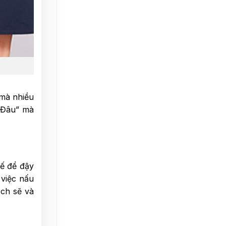
 mà nhiều
Ở Đâu” mà
kế để đậy
 việc nấu
ạch sẽ và