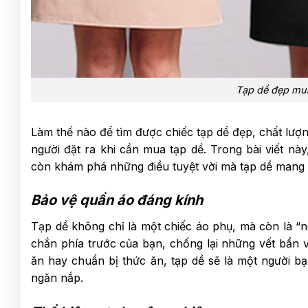
Tạp dề đẹp mua
Làm thế nào để tìm được chiếc tạp dề đẹp, chất lượ
người đặt ra khi cần mua tạp dề. Trong bài viết n
còn khám phá những điều tuyệt vời mà tạp dề mang l
Bảo vệ quần áo đáng kính
Tạp dề không chỉ là một chiếc áo phụ, mà còn là “n
chắn phía trước của bạn, chống lại những vết bẩn v
ăn hay chuẩn bị thức ăn, tạp dề sẽ là một người b
ngăn nắp.