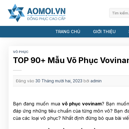
Bỏ
qua
Tìm
kiếm:
nội
dung
TRANG CHỦ
GIỚI THIỆU
VÕ PHỤC
TOP 90+ Mẫu Võ Phục Vovinam
Đăng vào
30 Tháng mười hai, 2023
bởi
admin
Bạn đang muốn mua
võ phục vovinam
? Bạn muốn
đáp ứng những tiêu chuẩn của từng môn võ? Bạn đan
của các loại võ phục? Nhất định đừng bỏ qua bài vi