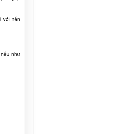
i với nền
, nếu như
.