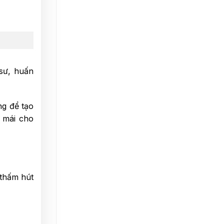
 sư, huấn
ng để tạo
i mái cho
 thấm hút