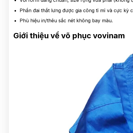
Với form dáng chuẩn, size rộng vừa phải (không 
Phần đai thắt lưng được gia công tỉ mỉ và cực kỳ 
Phù hiệu in/thêu sắc nét không bay màu.
Giới thiệu về võ phục vovinam