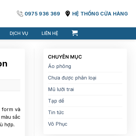
0975 936 369
HỆ THỐNG CỬA HÀNG
DỊCH VỤ
LIÊN HỆ
CHUYÊN MỤC
ọn
Áo phông
Chưa được phân loại
Mũ lưỡi trai
Tạp dề
 form và
Tin tức
, màu sắc
Võ Phục
hù hợp.