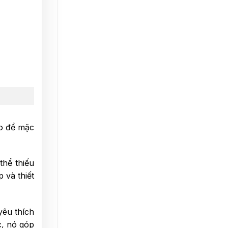
áo để mặc
thể thiếu
 và thiết
yêu thích
c, nó góp