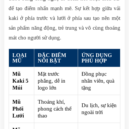
để tạo điểm nhấn mạnh mẽ. Sự kết hợp giữa vải
kaki ở phía trước và lưới ở phía sau tạo nên một
sản phẩm năng động, trẻ trung và vô cùng thoáng
mát cho người sử dụng.
LOẠI
ĐẶC ĐIỂM
ỨNG DỤNG
MŨ
NỔI BẬT
PHÙ HỢP
Mũ
Mặt trước
Đồng phục
Kaki 5
phẳng, dễ in
nhân viên, quà
Múi
logo lớn
tặng
Mũ
Thoáng khí,
Du lịch, sự kiện
Phối
phong cách thể
ngoài trời
Lưới
thao