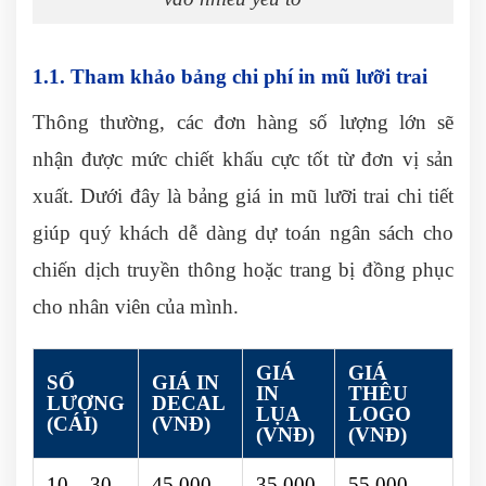
1.1. Tham khảo bảng chi phí in mũ lưỡi trai
Thông thường, các đơn hàng số lượng lớn sẽ
nhận được mức chiết khấu cực tốt từ đơn vị sản
xuất. Dưới đây là bảng giá in mũ lưỡi trai chi tiết
giúp quý khách dễ dàng dự toán ngân sách cho
chiến dịch truyền thông hoặc trang bị đồng phục
cho nhân viên của mình.
GIÁ
GIÁ
SỐ
GIÁ IN
IN
THÊU
LƯỢNG
DECAL
LỤA
LOGO
(CÁI)
(VNĐ)
(VNĐ)
(VNĐ)
10 – 30
45.000
35.000
55.000