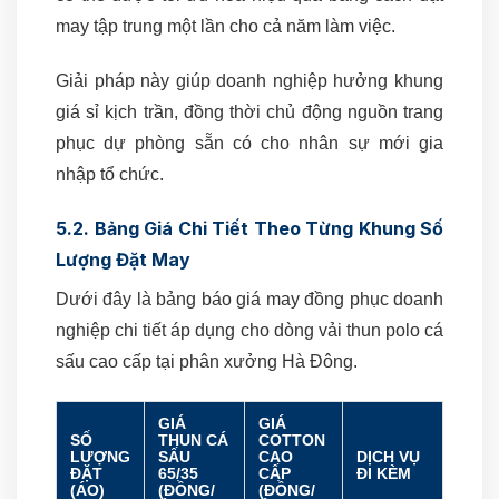
may tập trung một lần cho cả năm làm việc.
Giải pháp này giúp doanh nghiệp hưởng khung
giá sỉ kịch trần, đồng thời chủ động nguồn trang
phục dự phòng sẵn có cho nhân sự mới gia
nhập tổ chức.
5.2. Bảng Giá Chi Tiết Theo Từng Khung Số
Lượng Đặt May
Dưới đây là bảng báo giá may đồng phục doanh
nghiệp chi tiết áp dụng cho dòng vải thun polo cá
sấu cao cấp tại phân xưởng Hà Đông.
GIÁ
GIÁ
SỐ
THUN CÁ
COTTON
LƯỢNG
SẤU
CAO
DỊCH VỤ
ĐẶT
65/35
CẤP
ĐI KÈM
(ÁO)
(ĐỒNG/
(ĐỒNG/