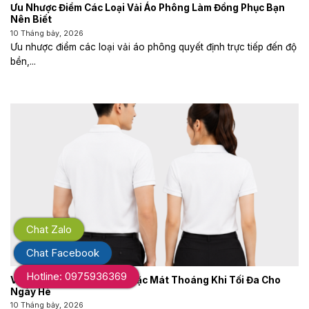
Ưu Nhược Điểm Các Loại Vải Áo Phông Làm Đồng Phục Bạn
Nên Biết
10 Tháng bảy, 2026
Ưu nhược điểm các loại vải áo phông quyết định trực tiếp đến độ
bền,...
Chat Zalo
Chat Facebook
Hotline: 0975936369
Vải Áo Phông Đồng Phục Mặc Mát Thoáng Khi Tối Đa Cho
Ngày Hè
10 Tháng bảy, 2026