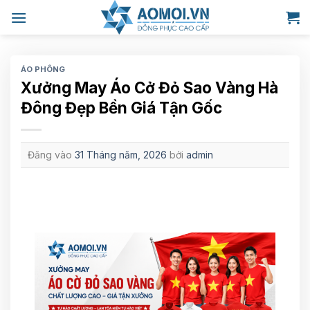
Bỏ
qua
nội
dung
ÁO PHÔNG
Xưởng May Áo Cở Đỏ Sao Vàng Hà
Đông Đẹp Bền Giá Tận Gốc
Đăng vào
31 Tháng năm, 2026
bởi
admin