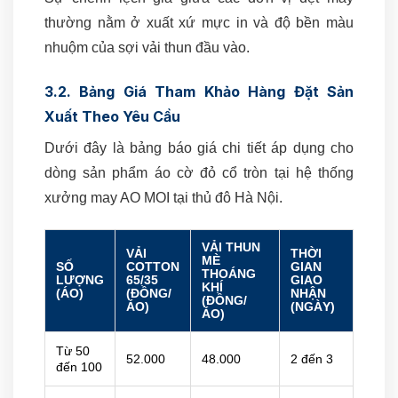
thường nằm ở xuất xứ mực in và độ bền màu
nhuộm của sợi vải thun đầu vào.
3.2. Bảng Giá Tham Khảo Hàng Đặt Sản
Xuất Theo Yêu Cầu
Dưới đây là bảng báo giá chi tiết áp dụng cho
dòng sản phẩm áo cờ đỏ cổ tròn tại hệ thống
xưởng may AO MOI tại thủ đô Hà Nội.
VẢI THUN
VẢI
THỜI
MÈ
SỐ
COTTON
GIAN
THOÁNG
LƯỢNG
65/35
GIAO
KHÍ
(ÁO)
(ĐỒNG/
NHẬN
(ĐỒNG/
ÁO)
(NGÀY)
ÁO)
Từ 50
52.000
48.000
2 đến 3
đến 100