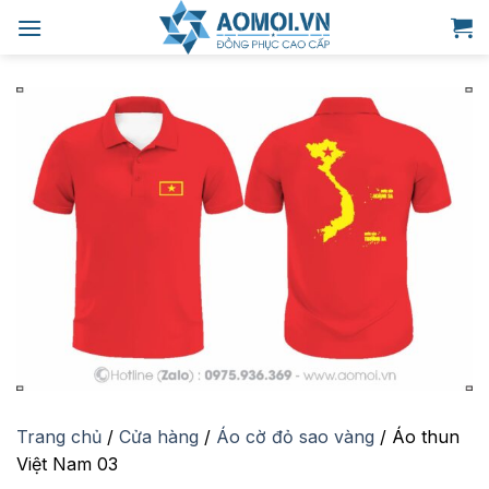
Bỏ
qua
nội
dung
Trang chủ
/
Cửa hàng
/
Áo cờ đỏ sao vàng
/
Áo thun
Việt Nam 03