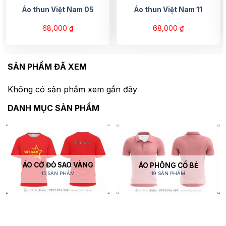
Áo thun Việt Nam 05
Áo thun Việt Nam 11
68,000
₫
68,000
₫
SẢN PHẨM ĐÃ XEM
Không có sản phẩm xem gần đây
DANH MỤC SẢN PHẨM
ÁO CỜ ĐỎ SAO VÀNG
ÁO PHÔNG CỔ BẺ
15 SẢN PHẨM
19 SẢN PHẨM