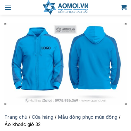
Bỏ
qua
nội
dung
Trang chủ
/
Cửa hàng
/
Mẫu đồng phục mùa đông
/
Áo khoác gió 32