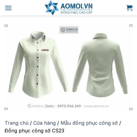
Bỏ
qua
nội
dung
Trang chủ
/
Cửa hàng
/
Mẫu đồng phục công sở
/
Đồng phục công sở CS23