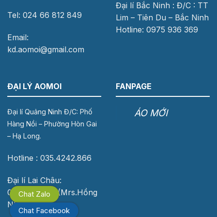
Đại lí Bắc Ninh : Đ/C : TT
Tel: 024 66 812 849
Lim – Tiên Du – Bắc Ninh
Hotline: 0975 936 369
Email:
kd.aomoi@gmail.com
ĐẠI LÝ AOMOI
FANPAGE
ÁO MỚI
Đại lí Quảng Ninh Đ/C: Phố
Hàng Nồi – Phường Hòn Gai
– Hạ Long.
Hotline : 035.4242.866
Đại lí Lai Châu:
0976.118.683 (Mrs.Hồng
Chat Zalo
Nhung)
Chat Facebook